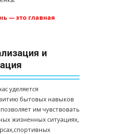
знь —
это главная
лизация и
тация
ас уделяется
звитию бытовых навыков
 позволяет им чувствовать
зных жизненных ситуациях,
урсах,спортивных