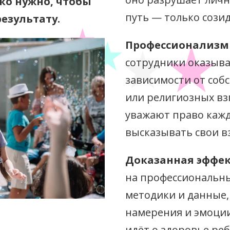
ко нужно, чтобы
путь — только сози
езультату.
Профессионализм 
сотрудники оказыв
зависимости от соб
или религиозных вз
уважают право кажд
высказывать свои в
Доказанная эффек
на профессиональн
методики и данные,
намерения и эмоции
идёт о здоровье реб