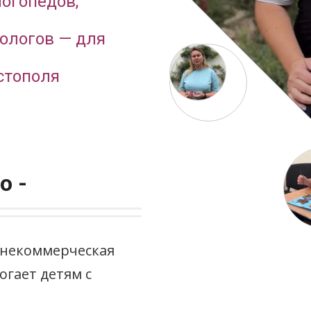
огопедов,
ологов — для
стополя
о -
 некоммерческая
огает детям с