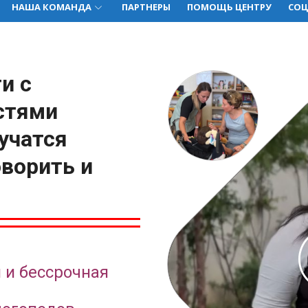
НАША КОМАНДА
ПАРТНЕРЫ
ПОМОЩЬ ЦЕНТРУ
СОЦ
и с
стями
учатся
оворить и
 и бессрочная