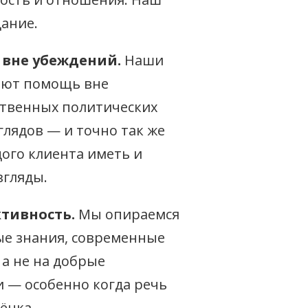
дание.
вне убеждений.
Наши
ают помощь вне
ственных политических
глядов — и точно так же
ого клиента иметь и
згляды.
тивность.
Мы опираемся
ые знания, современные
 а не на добрые
 — особенно когда речь
ёнка.