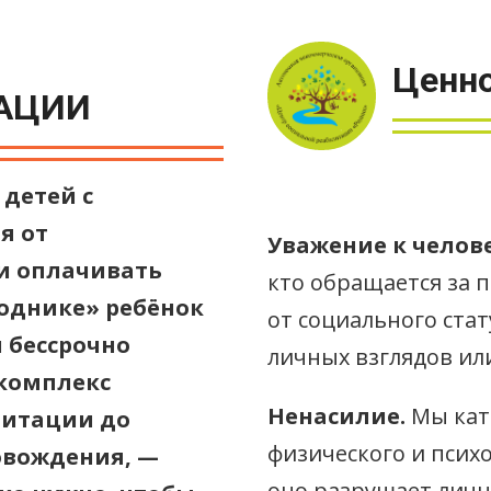
Ценно
АЦИИ
детей с
я от
Уважение к челове
и оплачивать
кто обращается за
Роднике» ребёнок
от социального стат
 бессрочно
личных взглядов ил
комплекс
Ненасилие.
Мы кат
литации до
физического и псих
овождения, —
оно разрушает личн