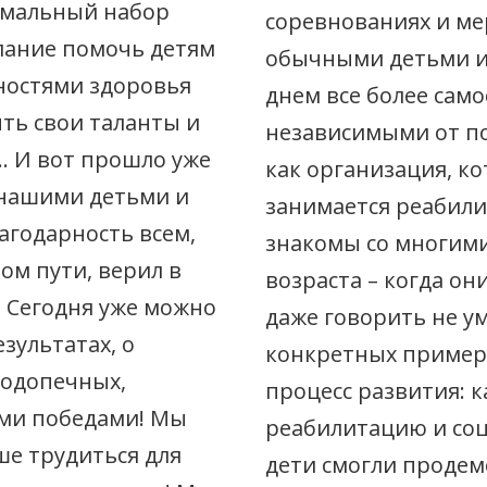
нимальный набор
соревнованиях и ме
лание помочь детям
обычными детьми и
ностями здоровья
днем все более сам
ть свои таланты и
независимыми от п
… И вот прошло уже
как организация, ко
с нашими детьми и
занимается реабили
агодарность всем,
знакомы со многими
ом пути, верил в
возраста – когда они
. Сегодня уже можно
даже говорить не у
зультатах, о
конкретных примера
подопечных,
процесс развития: к
ми победами! Мы
реабилитацию и соц
ше трудиться для
дети смогли продем