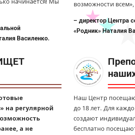
олько начинается! Мы
возможности всем»,
– директор Центра 
иальной
«Родник» Наталия Ва
талия Василенко.
ИЩЕТ
Препо
наших
отовые
Наш Центр посещают
» на регулярной
до 18 лет. Для кажд
возможность
создают индивидуал
анее, а не
бесплатно посещают