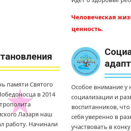
Человеческая жи
ценность.
Социа
становления
адап
нь памяти Святого
Особое внимание у н
обедоносца в 2014
социализации и ра
итрополита
воспитанников, что
ского Лазаря наш
себя уверенно в ра
л работу. Начинали
участвовать в конк