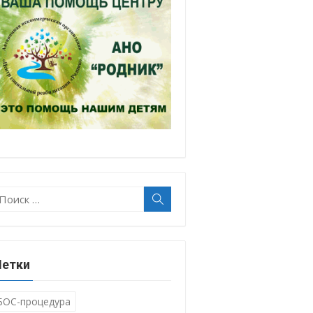
оиск:
Поиск
етки
БОС-процедура