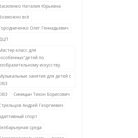
Василенко Наталия Юрьевна
Возможно всё
Городниченко Олег Геннадьевич
ДЦП
Мастер-класс для
"особенных"детей по
изобразительному искусству.
Музыкальные занятия для детей с
ОВЗ
ОВЗ
Синицын Тихон Борисович
Стрельцов Андрей Георгиевич
адаптивный спорт
безбарьерная среда