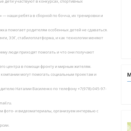
ые дети участвуют в конкурсах, спортивных
» — наши ребята в сборной по бочча, их тренировки и
ржка помогает родителям особенных детей не сдаваться.
ги, ЭЭГ, стабилоплатформа, и как технологии меняют
чему люди приходят помогать и что они получают
его центра в помощи фронту и мирным жителям.
к компании могут помогать социальным проектам и
М
дителю Наталии Василенко по телефону +7(978)-045-97-
il.ru.
м фото- и видеоматериалы, организуем интервью с
рсии.