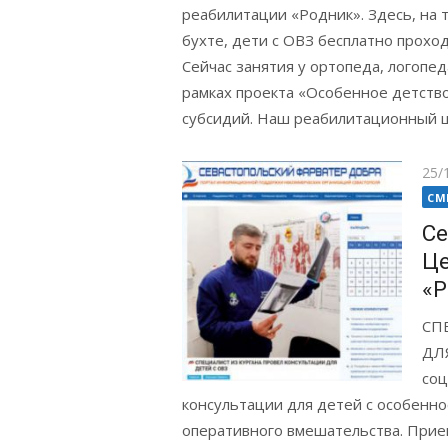
реабилитации «Родник». Здесь, на
бухте, дети с ОВЗ бесплатно прохо
Сейчас занятия у ортопеда, логопед
рамках проекта «Особенное детство
субсидий. Наш реабилитационный це
Pos
25/
on
СМ
Се
Це
«Р
СП
ДЛЯ
соц
консультации для детей с особенно
оперативного вмешательства. При