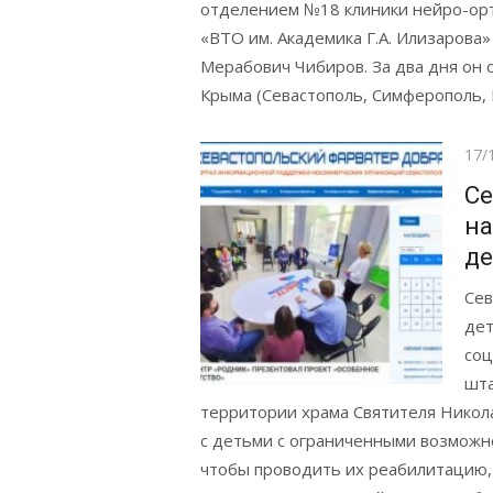
отделением №18 клиники нейро-ор
«ВТО им. Академика Г.А. Илизарова»
Мерабович Чибиров. За два дня он 
Крыма (Севастополь, Симферополь, К
Pos
17/
on
Се
на
де
Сев
дет
соц
шта
территории храма Святителя Никол
с детьми с ограниченными возможно
чтобы проводить их реабилитацию,