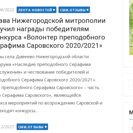
ted
06/2022
ЛЕНТА НОВОСТЕЙ
СМИ,ОТЗЫВЫ
ава Нижегородской митрополии
учил награды победителям
нкурса «Волонтер преподобного
рафима Саровского 2020/2021»
уры села Дивеево Нижегородской области
орума «Наследие преподобного Серафима
 служения» и чествование победителей и
реподобного Серафима Саровского 2020/2021».
П
преподобного Серафима Саровского» – часть
 Серафима Саровского», являющейся
кса мероприятий по возрождению Саровской и
ходят конкурсы...
М
ted
12/2021
СМИ,ОТЗЫВЫ