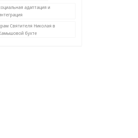
социальная адаптация и
интеграция
храм Святителя Николая в
Камышовой бухте