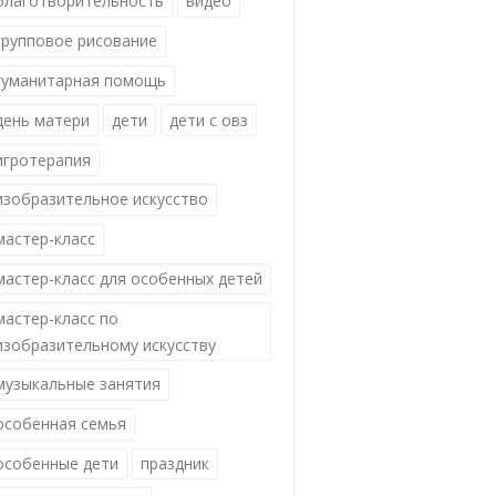
благотворительность
видео
групповое рисование
гуманитарная помощь
день матери
дети
дети с овз
игротерапия
изобразительное искусство
мастер-класс
мастер-класс для особенных детей
мастер-класс по
изобразительному искусству
музыкальные занятия
особенная семья
особенные дети
праздник