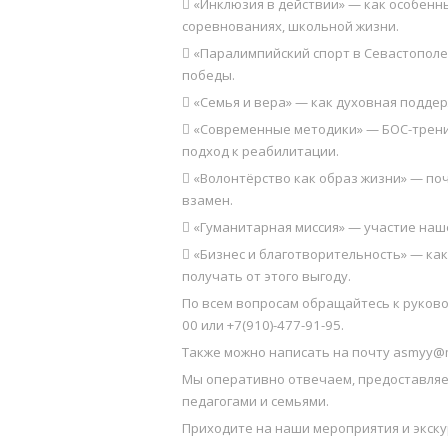
 «Инклюзия в действии» — как особенн
соревнованиях, школьной жизни.
 «Паралимпийский спорт в Севастополе
победы.
 «Семья и вера» — как духовная подде
 «Современные методики» — БОС-тренин
подход к реабилитации.
 «Волонтёрство как образ жизни» — по
взамен.
 «Гуманитарная миссия» — участие наш
 «Бизнес и благотворительность» — ка
получать от этого выгоду.
По всем вопросам обращайтесь к руково
00 или +7(910)-477-91-95.
Также можно написать на почту asmyy@ma
Мы оперативно отвечаем, предоставляе
педагогами и семьями.
Приходите на наши мероприятия и экску