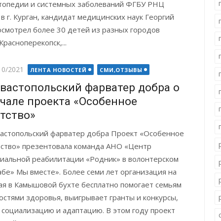
топедии и системных заболеваний ФГБУ РНЦ
 в г. Курган, кандидат медицинских наук Георгий
осмотрел более 30 детей из разных городов
расноперекопск,...
ted
10/2021
ЛЕНТА НОВОСТЕЙ
СМИ,ОТЗЫВЫ
вастопольский фарватер добра о
чале проекта «Особенное
тство»
астопольский фарватер добра Проект «Особенное
ство» презентовала команда АНО «Центр
иальной реабилитации «Родник» в волонтерском
бе» Мы вместе». Более семи лет организация на
ая в Камышовой бухте бесплатно помогает семьям
стями здоровья, выигрывает гранты и конкурсы,
 социализацию и адаптацию. В этом году проект