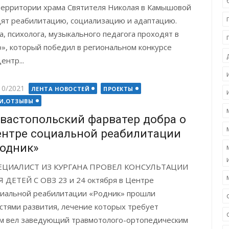
 территории храма Святителя Николая в Камышовой
дят реабилитацию, социализацию и адаптацию.
а, психолога, музыкального педагога проходят в
», который победил в региональном конкурсе
нтр...
ted
10/2021
ЛЕНТА НОВОСТЕЙ
ПРОЕКТЫ
И,ОТЗЫВЫ
вастопольский фарватер добра о
нтре социальной реабилитации
одник»
ЕЦИАЛИСТ ИЗ КУРГАНА ПРОВЕЛ КОНСУЛЬТАЦИИ
 ДЕТЕЙ С ОВЗ 23 и 24 октября в Центре
иальной реабилитации «Родник» прошли
стями развития, лечение которых требует
ем вел заведующий травмотолого-ортопедическим