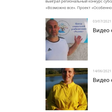
выиграл региональный конкурс субс
«Возможно все». Проект «Особенное
Posted
03/07/2021
on
Видео 
Posted
14/06/2021
on
Видео 