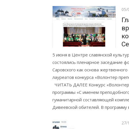
Pos
05/
on
Гл
вр
ко
Се
5 июня в Центре славянской культ
состоялись пленарное заседание ф
Саровского как основа жертвенного
лауреатов конкурса «Волонтер п
ЧИТАТЬ ДАЛЕЕ Конкурс «Волонтер 
программы «С именем преподобного
гуманитарной составляющей компле
Дивеевской обителей. В программу в
Pos
27/