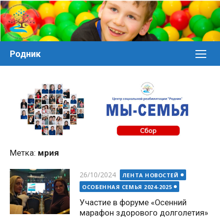
Перейти
к
контенту
Родник
Метка:
мрия
Posted
26/10/2024
ЛЕНТА НОВОСТЕЙ
on
ОСОБЕННАЯ СЕМЬЯ 2024-2025
Участие в форуме «Осенний
марафон здорового долголетия»