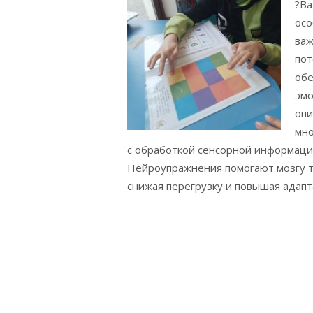
?Ва
осо
важ
пот
обе
эмо
опи
мно
с обработкой сенсорной информаци
Нейроупражнения помогают мозгу т
снижая перегрузку и повышая адапта