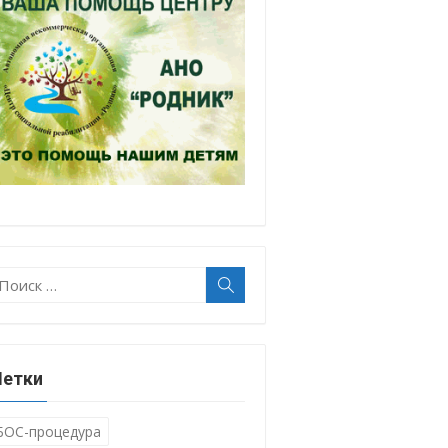
оиск:
Поиск
етки
БОС-процедура