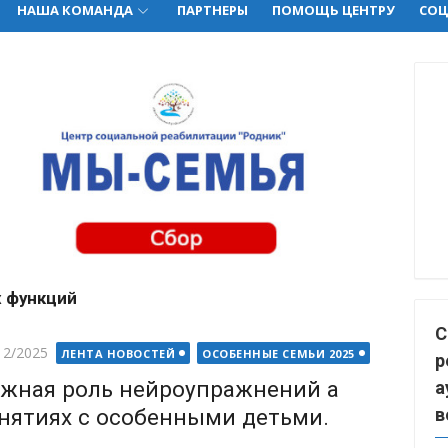
НАША КОМАНДА
ПАРТНЕРЫ
ПОМОЩЬ ЦЕНТРУ
СОЦ
 функций
С
ted
12/2025
ЛЕНТА НОВОСТЕЙ
ОСОБЕННЫЕ СЕМЬИ 2025
р
жная роль нейроупражнений а
а
нятиях с особенными детьми.
в