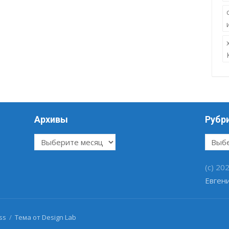
Архивы
Рубр
Архивы
Рубри
(c) 20
Евген
ss
/
Тема от Design Lab