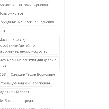
Василенко Наталия Юрьевна
Возможно всё
Городниченко Олег Геннадьевич
ДЦП
Мастер-класс для
"особенных"детей по
изобразительному искусству.
Музыкальные занятия для детей с
ОВЗ
ОВЗ
Синицын Тихон Борисович
Стрельцов Андрей Георгиевич
адаптивный спорт
безбарьерная среда