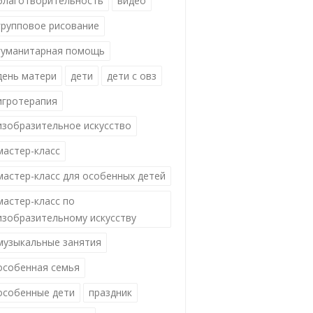
благотворительность
видео
групповое рисование
гуманитарная помощь
день матери
дети
дети с овз
игротерапия
изобразительное искусство
мастер-класс
мастер-класс для особенных детей
мастер-класс по
изобразительному искусству
музыкальные занятия
особенная семья
особенные дети
праздник