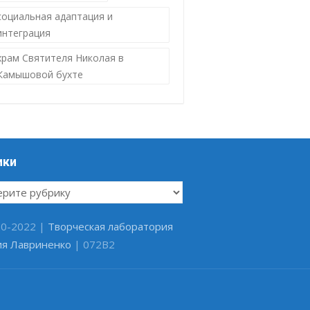
социальная адаптация и
интеграция
храм Святителя Николая в
Камышовой бухте
ики
ки
20-2022 |
Творческая лаборатория
ия Лавриненко
| 072B2