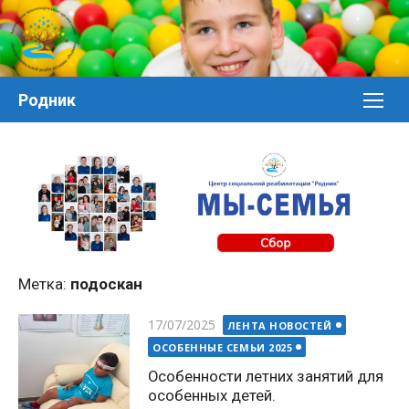
Перейти
к
контенту
Родник
Метка:
подоскан
Posted
17/07/2025
ЛЕНТА НОВОСТЕЙ
on
ОСОБЕННЫЕ СЕМЬИ 2025
Особенности летних занятий для
особенных детей.