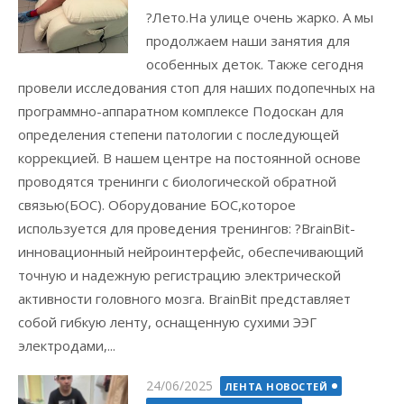
?Лето.На улице очень жарко. А мы
продолжаем наши занятия для
особенных деток. Также сегодня
провели исследования стоп для наших подопечных на
программно-аппаратном комплексе Подоскан для
определения степени патологии с последующей
коррекцией. В нашем центре на постоянной основе
проводятся тренинги с биологической обратной
связью(БОС). Оборудование БОС,которое
используется для проведения тренингов: ?BrainBit-
инновационный нейроинтерфейс, обеспечивающий
точную и надежную регистрацию электрической
активности головного мозга. BrainBit представляет
собой гибкую ленту, оснащенную сухими ЭЭГ
электродами,...
Posted
24/06/2025
ЛЕНТА НОВОСТЕЙ