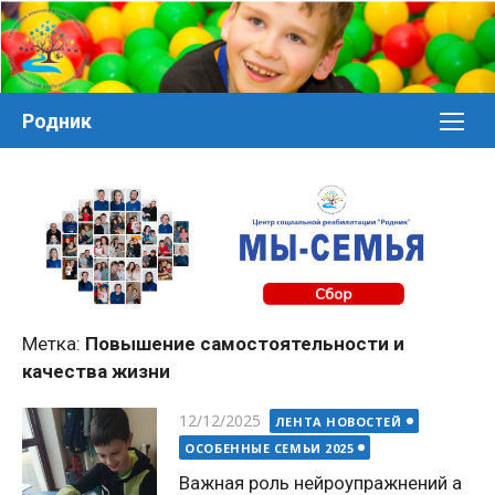
Перейти
к
контенту
Родник
Метка:
Повышение самостоятельности и
качества жизни
Posted
12/12/2025
ЛЕНТА НОВОСТЕЙ
on
ОСОБЕННЫЕ СЕМЬИ 2025
Важная роль нейроупражнений а