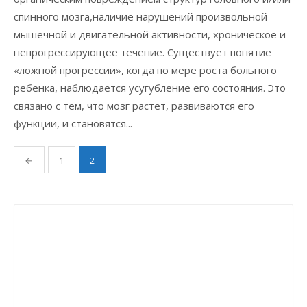
спинного мозга,наличие нарушений произвольной
мышечной и двигательной активности, хроническое и
непрогрессирующее течение. Существует понятие
«ложной прогрессии», когда по мере роста больного
ребенка, наблюдается усугубление его состояния. Это
связано с тем, что мозг растет, развиваются его
функции, и становятся...
Навигация
←
1
2
по
записям