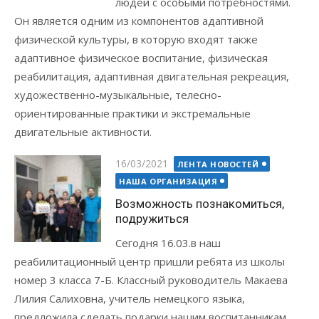
людей с особыми потребностями.
Он является одним из компонентов адаптивной
физической культуры, в которую входят также
адаптивное физическое воспитание, физическая
реабилитация, адаптивная двигательная рекреация,
художественно-музыкальные, телесно-
ориентированные практики и экстремальные
двигательные активности.
Posted
16/03/2021
ЛЕНТА НОВОСТЕЙ
on
НАША ОРГАНИЗАЦИЯ
Возможность познакомиться,
подружиться
Сегодня 16.03.в наш
реабилитационный центр пришли ребята из школы
номер 3 класса 7-Б. Классный руководитель Макаева
Лилия Салиховна, учитель немецкого языка,
предложила сделать подарки нашим воспитанникам,