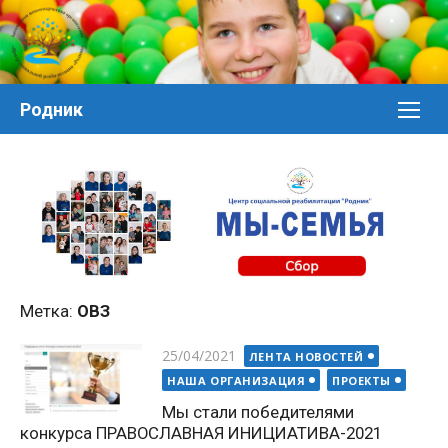
Перейти
к
контенту
Родник
Метка:
ОВЗ
Posted
25/04/2021
ЛЕНТА НОВОСТЕЙ
on
НАША ОРГАНИЗАЦИЯ
ПРОЕКТЫ
Мы стали победителями
конкурса ПРАВОСЛАВНАЯ ИНИЦИАТИВА-2021