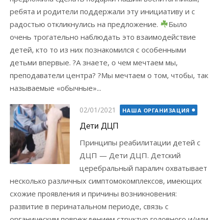
ребята и родители поддержали эту инициативу и с
радостью откликнулись на предложение.
Было
очень трогательно наблюдать это взаимодействие
детей, кто то из них познакомился с особенными
детьми впервые. ?А знаете, о чем мечтаем мы,
преподаватели центра? ?Мы мечтаем о том, чтобы, так
называемые «обычные»...
Posted
02/01/2021
НАША ОРГАНИЗАЦИЯ
on
Дети ДЦП
Принципы реабилитации детей с
ДЦП — Дети ДЦП. Детский
церебральный паралич охватывает
несколько различных симптомокомплексов, имеющих
схожие проявления и причины возникновения:
развитие в перинатальном периоде, связь с
органическим повреждением структур головного и/или