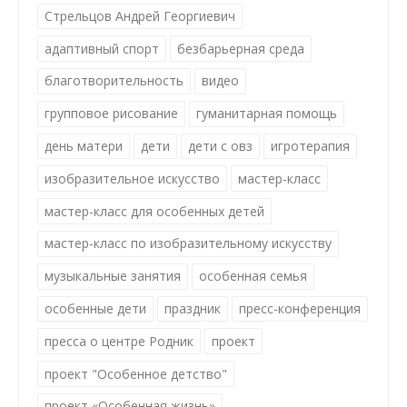
Стрельцов Андрей Георгиевич
адаптивный спорт
безбарьерная среда
благотворительность
видео
групповое рисование
гуманитарная помощь
день матери
дети
дети с овз
игротерапия
изобразительное искусство
мастер-класс
мастер-класс для особенных детей
мастер-класс по изобразительному искусству
музыкальные занятия
особенная семья
особенные дети
праздник
пресс-конференция
пресса о центре Родник
проект
проект "Особенное детство"
проект «Особенная жизнь»