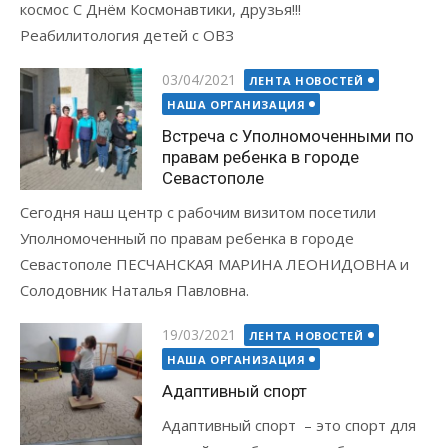
космос С Днём Космонавтики, друзья!!!
Реабилитология детей с ОВЗ
Posted
03/04/2021
ЛЕНТА НОВОСТЕЙ
on
НАША ОРГАНИЗАЦИЯ
Встреча с Уполномоченными по
правам ребенка в городе
Севастополе
Сегодня наш центр с рабочим визитом посетили
Уполномоченный по правам ребенка в городе
Севастополе ПЕСЧАНСКАЯ МАРИНА ЛЕОНИДОВНА и
Солодовник Наталья Павловна.
Posted
19/03/2021
ЛЕНТА НОВОСТЕЙ
on
НАША ОРГАНИЗАЦИЯ
Адаптивный спорт
Адаптивный спорт – это спорт для