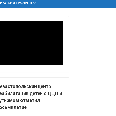
ИАЛЬНЫЕ УСЛУГИ
евастопольский центр
еабилитации детей с ДЦП и
утизмом отметил
осьмилетие