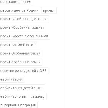
пресс-конференция
пресса о центре Родник
проект
проект "Особенное детство"
проект «Особенная жизнь»
проект Вместе с особенными
проект Возможно всё
проект Особенная семья
проект особенные семьи
развитие речи у детей с ОВЗ
реабилитация
реабилитация детей с ОВЗ
реабилитология
семинар
сенсорная интеграция