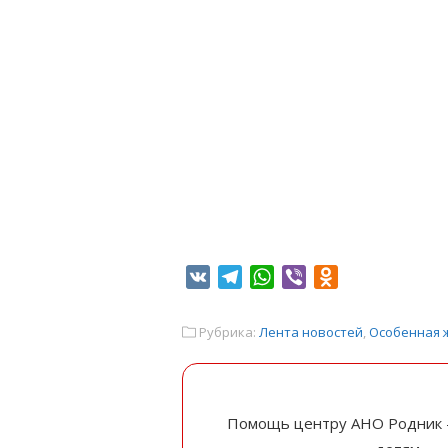
VK
Telegram
WhatsApp
Viber
Odnoklassniki
Рубрика:
Лента новостей
,
Особенная 
Помощь центру АНО Родник 