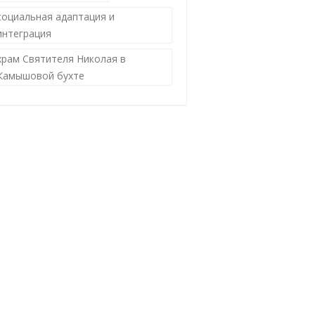
социальная адаптация и
интеграция
храм Святителя Николая в
Камышовой бухте