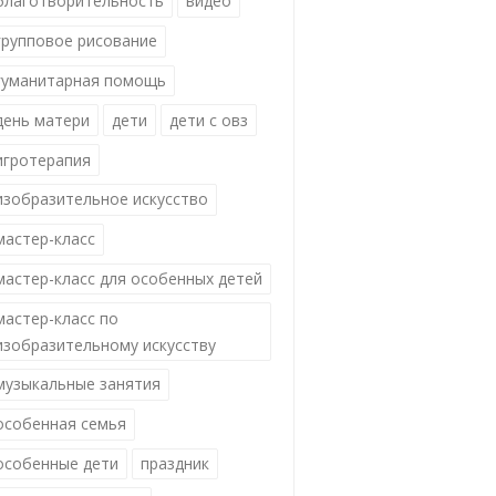
благотворительность
видео
групповое рисование
гуманитарная помощь
день матери
дети
дети с овз
игротерапия
изобразительное искусство
мастер-класс
мастер-класс для особенных детей
мастер-класс по
изобразительному искусству
музыкальные занятия
особенная семья
особенные дети
праздник