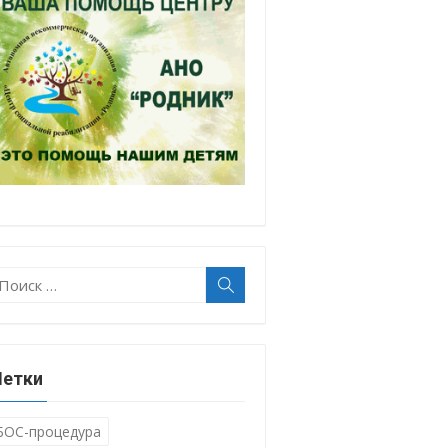
оиск:
Поиск
етки
БОС-процедура