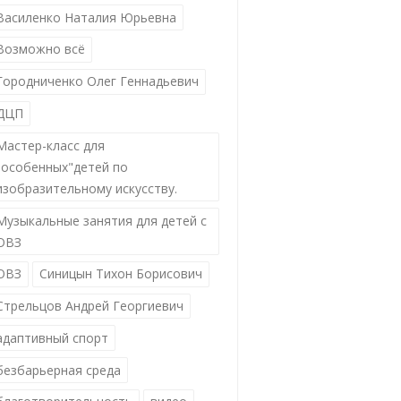
Василенко Наталия Юрьевна
Возможно всё
Городниченко Олег Геннадьевич
ДЦП
Мастер-класс для
"особенных"детей по
изобразительному искусству.
Музыкальные занятия для детей с
ОВЗ
ОВЗ
Синицын Тихон Борисович
Стрельцов Андрей Георгиевич
адаптивный спорт
безбарьерная среда