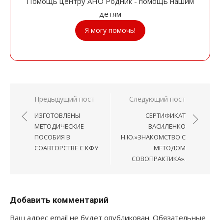
Помощь центру АНО Родник - помощь нашим
детям
Я могу помочь!
Навигация
Предыдущий пост
Следующий пост
по
ИЗГОТОВЛЕНЫ
СЕРТИФИКАТ
записям
МЕТОДИЧЕСКИЕ
ВАСИЛЕНКО
ПОСОБИЯ В
Н.Ю.»ЗНАКОМСТВО С
СОАВТОРСТВЕ С КФУ
МЕТОДОМ
СОВОПРАКТИКА».
Добавить комментарий
Ваш адрес email не будет опубликован.
Обязательные