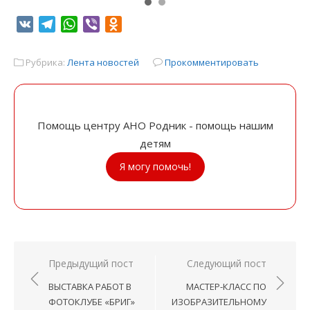
VK
Telegram
WhatsApp
Viber
Odnoklassniki
Рубрика:
Лента новостей
Прокомментировать
Помощь центру АНО Родник - помощь нашим
детям
Я могу помочь!
Навигация
Предыдущий пост
Следующий пост
по
ВЫСТАВКА РАБОТ В
МАСТЕР-КЛАСС ПО
записям
ФОТОКЛУБЕ «БРИГ»
ИЗОБРАЗИТЕЛЬНОМУ