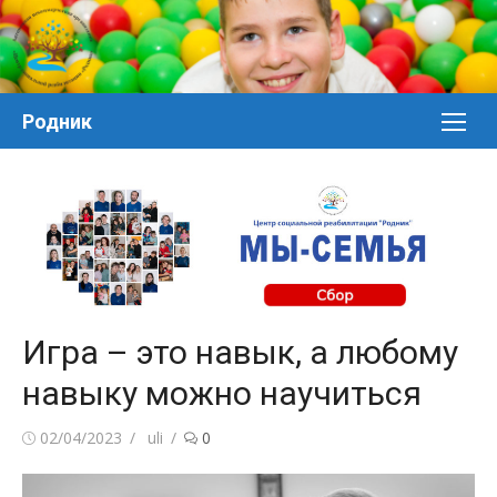
Перейти
к
контенту
Родник
Игра – это навык, а любому
навыку можно научиться
Posted
Author
02/04/2023
uli
0
on