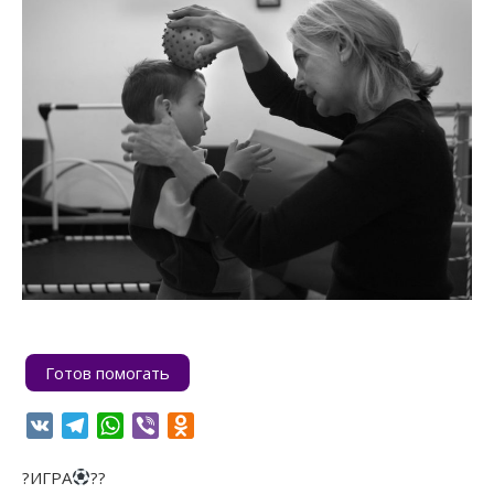
Готов помогать
VK
Telegram
WhatsApp
Viber
Odnoklassniki
?ИГРА
??