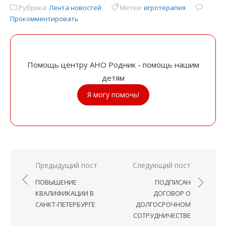
Рубрика:
Лента новостей
Метки:
игротерапия
Прокомментировать
Помощь центру АНО Родник - помощь нашим
детям
Я могу помочь!
Навигация
Предыдущий пост
Следующий пост
по
ПОВЫШЕНИЕ
ПОДПИСАН
записям
КВАЛИФИКАЦИИ В
ДОГОВОР О
САНКТ-ПЕТЕРБУРГЕ
ДОЛГОСРОЧНОМ
СОТРУДНИЧЕСТВЕ