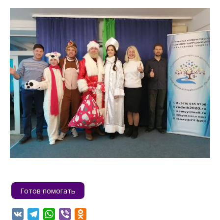
on
Готов помогать
VK
Telegram
WhatsApp
Viber
Odnoklassniki