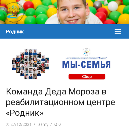
Перейти
к
контенту
Родник
Команда Деда Мороза в
реабилитационном центре
«Родник»
Posted
Author
27/12/2021
asmy
0