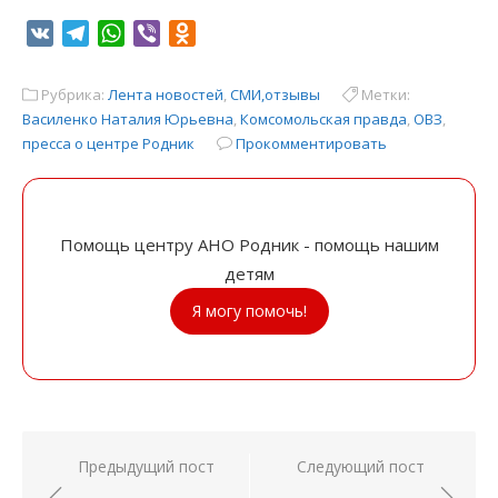
VK
Telegram
WhatsApp
Viber
Odnoklassniki
Рубрика:
Лента новостей
,
СМИ,отзывы
Метки:
Василенко Наталия Юрьевна
,
Комсомольская правда
,
ОВЗ
,
пресса о центре Родник
Прокомментировать
Помощь центру АНО Родник - помощь нашим
детям
Я могу помочь!
Навигация
Предыдущий пост
Следующий пост