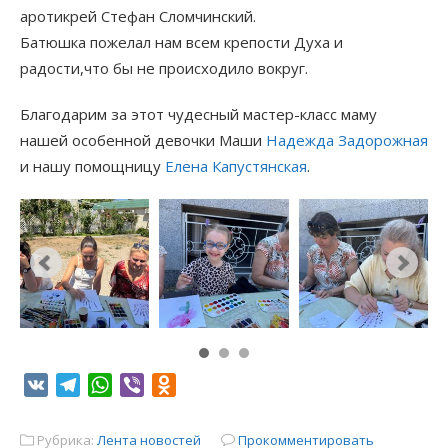
аротикрей Стефан Сломчинский.
Батюшка пожелал нам всем крепости Духа и
радости,что бы не происходило вокруг.
Благодарим за этот чудесный мастер-класс маму
нашей особенной девочки Маши
Надежда Задорожная
и нашу помощницу
Елена Капустянская
.
VK
Telegram
WhatsApp
Viber
Odnoklassniki
Рубрика:
Лента новостей
Прокомментировать