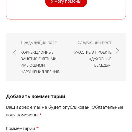
Я могу помочь!
Навигация
Предыдущий пост
Следующий пост
по
КОРРЕКЦИОННЫЕ
УЧАСТИЕ В ПРОЕКТЕ
записям
ЗАНЯТИЯ С ДЕТЬМИ,
«ДУХОВНЫЕ
ИМЕЮЩИМИ
БЕСЕДЫ».
НАРУШЕНИЯ ЗРЕНИЯ.
Добавить комментарий
Ваш адрес email не будет опубликован.
Обязательные
поля помечены
*
Комментарий
*