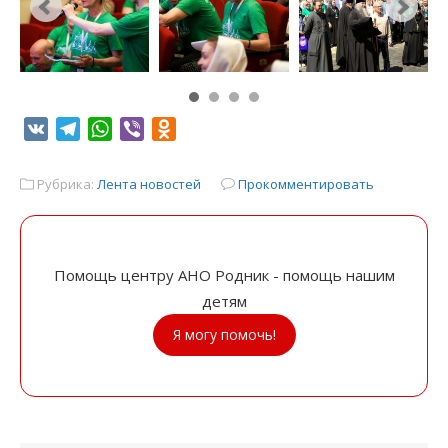
VK
Telegram
WhatsApp
Viber
Odnoklassniki
Рубрика:
Лента новостей
Прокомментировать
Помощь центру АНО Родник - помощь нашим
детям
Я могу помочь!