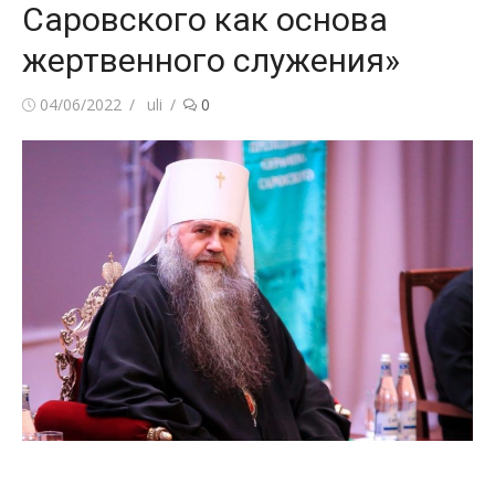
Саровского как основа
жертвенного служения»
Posted
Author
04/06/2022
uli
0
on