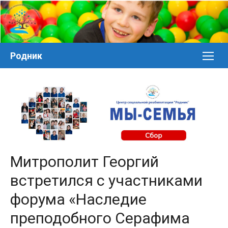
Перейти
к
контенту
Родник
Митрополит Георгий
встретился с участниками
форума «Наследие
преподобного Серафима