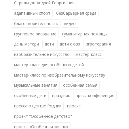
Стрельцов Андрей Георгиевич
адаптивный спорт
безбарьерная среда
благотворительность
видео
групповое рисование
гуманитарная помощь
день матери
дети
дети с овз
игротерапия
изобразительное искусство
мастер-класс
мастер-класс для особенных детей
мастер-класс по изобразительному искусству
музыкальные занятия
особенная семья
особенные дети
праздник
пресс-конференция
пресса о центре Родник
проект
проект "Особенное детство"
проект «Особенная жизнь»