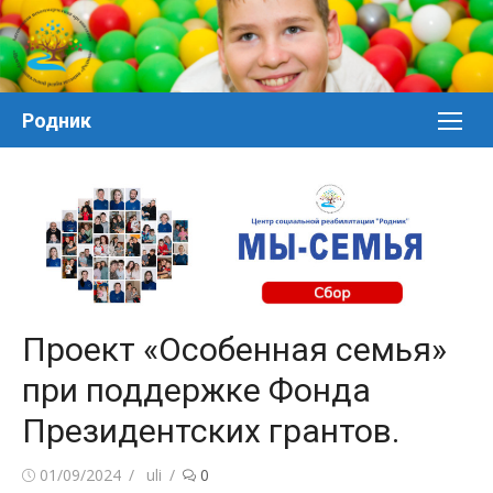
Перейти
к
контенту
Родник
Проект «Особенная семья»
при поддержке Фонда
Президентских грантов.
Posted
Author
01/09/2024
uli
0