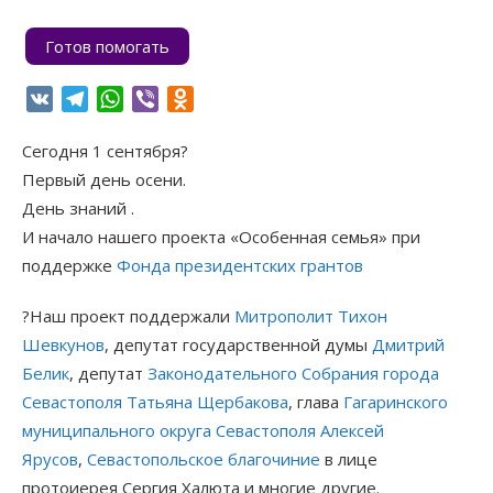
Готов помогать
VK
Telegram
WhatsApp
Viber
Odnoklassniki
Сегодня 1 сентября?
Первый день осени.
День знаний .
И начало нашего проекта «Особенная семья» при
поддержке
Фонда президентских грантов
?Наш проект поддержали
Митрополит Тихон
Шевкунов
, депутат государственной думы
Дмитрий
Белик
, депутат
Законодательного Собрания города
Севастополя
Татьяна Щербакова
, глава
Гагаринского
муниципального округа Севастополя
Алексей
Ярусов
,
Севастопольское благочиние
в лице
протоиерея Сергия Халюта и многие другие.