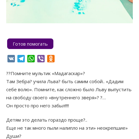
Готов помогать
VK
Telegram
WhatsApp
Viber
Odnoklassniki
??Помните мультик «Мадагаскар»?
Там Зебра? учила Льва? быть самим собой.. «Дадим
себе волю». Помните, как сложно было Льву выпустить
на свободу своего «внутреннего зверя»? ?…
Он просто про него забыл!!!!
Детям это делать гораздо проще?..
Еще не так много пыли налипло на эти» неокрепшие»
Души?