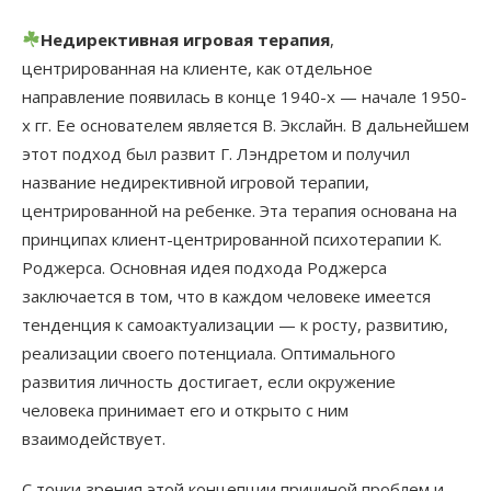
Недирективная игровая терапия
,
центрированная на клиенте, как отдельное
направление появилась в конце 1940-х — начале 1950-
х гг. Ее основателем является В. Экслайн. В дальнейшем
этот подход был развит Г. Лэндретом и получил
название недирективной игровой терапии,
центрированной на ребенке. Эта терапия основана на
принципах клиент-центрированной психотерапии К.
Роджерса. Основная идея подхода Роджерса
заключается в том, что в каждом человеке имеется
тенденция к самоактуализации — к росту, развитию,
реализации своего потенциала. Оптимального
развития личность достигает, если окружение
человека принимает его и открыто с ним
взаимодействует.
С точки зрения этой концепции причиной проблем и