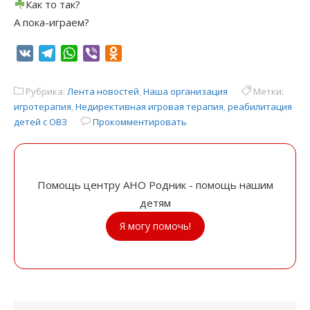
Как то так?
А пока-играем?
VK
Telegram
WhatsApp
Viber
Odnoklassniki
Рубрика:
Лента новостей
,
Наша организация
Метки:
игротерапия
,
Недирективная игровая терапия
,
реабилитация
детей с ОВЗ
Прокомментировать
Помощь центру АНО Родник - помощь нашим
детям
Я могу помочь!