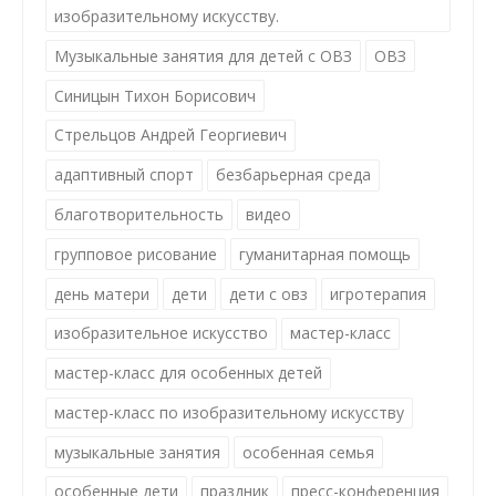
изобразительному искусству.
Музыкальные занятия для детей с ОВЗ
ОВЗ
Синицын Тихон Борисович
Стрельцов Андрей Георгиевич
адаптивный спорт
безбарьерная среда
благотворительность
видео
групповое рисование
гуманитарная помощь
день матери
дети
дети с овз
игротерапия
изобразительное искусство
мастер-класс
мастер-класс для особенных детей
мастер-класс по изобразительному искусству
музыкальные занятия
особенная семья
особенные дети
праздник
пресс-конференция