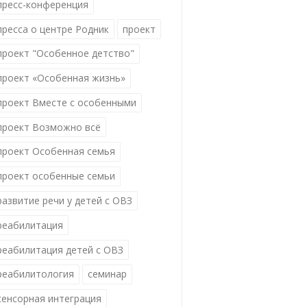
пресс-конференция
пресса о центре Родник
проект
проект "Особенное детство"
проект «Особенная жизнь»
проект Вместе с особенными
проект Возможно всё
проект Особенная семья
проект особенные семьи
развитие речи у детей с ОВЗ
реабилитация
реабилитация детей с ОВЗ
реабилитология
семинар
сенсорная интеграция