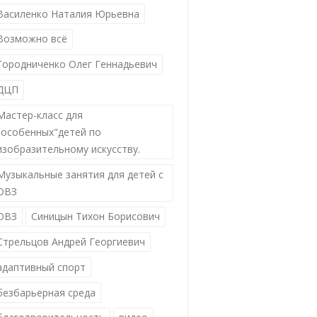
Василенко Наталия Юрьевна
Возможно всё
Городниченко Олег Геннадьевич
ДЦП
Мастер-класс для
"особенных"детей по
изобразительному искусству.
Музыкальные занятия для детей с
ОВЗ
ОВЗ
Синицын Тихон Борисович
Стрельцов Андрей Георгиевич
адаптивный спорт
безбарьерная среда