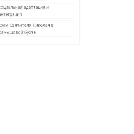
социальная адаптация и
интеграция
храм Святителя Николая в
Камышовой бухте