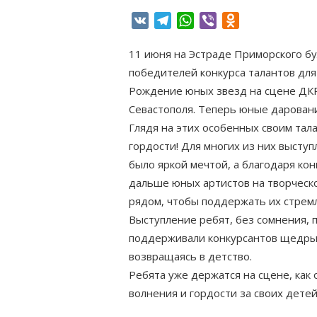
VK
Telegram
WhatsApp
Viber
Odnoklassniki
11 июня на Эстраде Приморского бу
победителей конкурса талантов для
Рождение юных звезд на сцене ДКР
Севастополя. Теперь юные дарован
Глядя на этих особенных своим тал
гордости! Для многих из них высту
было яркой мечтой, а благодаря кон
дальше юных артистов на творческо
рядом, чтобы поддержать их стрем
Выступление ребят, без сомнения, 
поддерживали конкурсантов щедрым
возвращаясь в детство.
Ребята уже держатся на сцене, как
волнения и гордости за своих детей