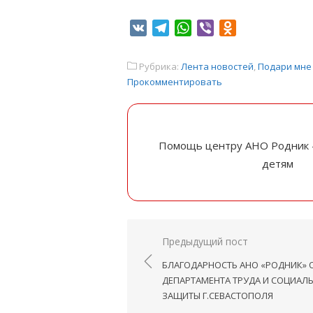
VK
Telegram
WhatsApp
Viber
Odnoklassniki
Рубрика:
Лента новостей
,
Подари мне
Прокомментировать
Помощь центру АНО Родник 
детям
Навигация
Предыдущий пост
по
БЛАГОДАРНОСТЬ АНО «РОДНИК» 
записям
ДЕПАРТАМЕНТА ТРУДА И СОЦИАЛ
ЗАЩИТЫ Г.СЕВАСТОПОЛЯ