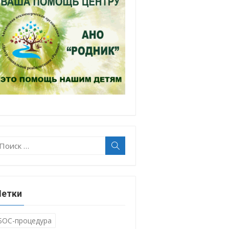
оиск:
Поиск
етки
БОС-процедура