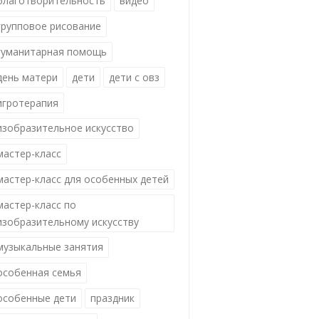
благотворительность
видео
групповое рисование
гуманитарная помощь
день матери
дети
дети с овз
игротерапия
изобразительное искусство
мастер-класс
мастер-класс для особенных детей
мастер-класс по
изобразительному искусству
музыкальные занятия
особенная семья
особенные дети
праздник