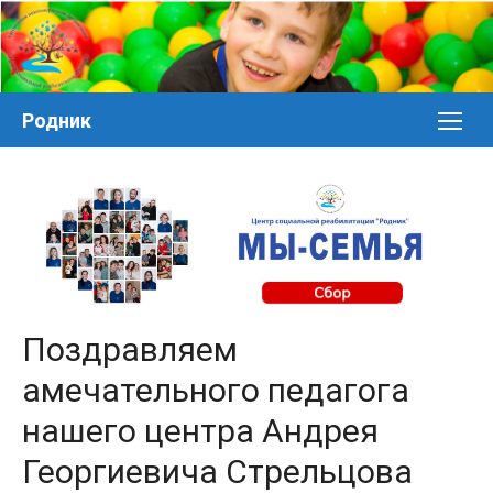
Перейти
к
контенту
Родник
Поздравляем
амечательного педагога
нашего центра Андрея
Георгиевича Стрельцова