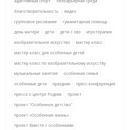
адаптивный спорт
безбарьерная среда
благотворительность
видео
групповое рисование
гуманитарная помощь
день матери
дети
дети с овз
игротерапия
изобразительное искусство
мастер-класс
мастер-класс для особенных детей
мастер-класс по изобразительному искусству
музыкальные занятия
особенная семья
особенные дети
праздник
пресс-конференция
пресса о центре Родник
проект
проект "Особенное детство"
проект «Особенная жизнь»
проект Вместе с особенными