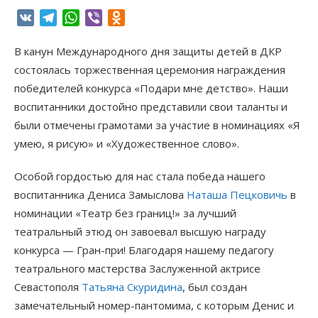
VK
Telegram
WhatsApp
Viber
Odnoklassniki
В канун Международного дня защиты детей в ДКР
состоялась торжественная церемония награждения
победителей конкурса «Подари мне детство». Наши
воспитанники достойно представили свои таланты и
были отмечены грамотами за участие в номинациях «Я
умею, я рисую» и «Художественное слово».
Особой гордостью для нас стала победа нашего
воспитанника Дениса Замыслова
Наташа Пецковичь
в
номинации «Театр без границ!» за лучший
театральный этюд он завоевал высшую награду
конкурса — Гран-при! Благодаря нашему педагогу
театрального мастерства Заслуженной актрисе
Севастополя
Татьяна Скуридина
, был создан
замечательный номер-пантомима, с которым Денис и