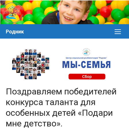
Перейти
к
контенту
Родник
Поздравляем победителей
конкурса таланта для
особенных детей «Подари
мне детство».