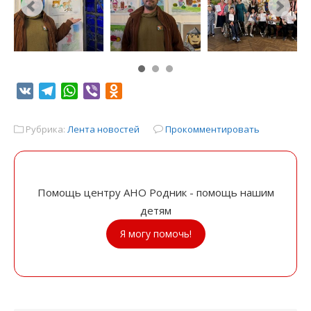
VK
Telegram
WhatsApp
Viber
Odnoklassniki
Рубрика:
Лента новостей
Прокомментировать
Помощь центру АНО Родник - помощь нашим
детям
Я могу помочь!