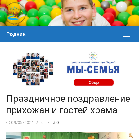
Перейти
к
контенту
Родник
Праздничное поздравление
прихожан и гостей храма
Posted
Author
09/05/2021
uli
0
on