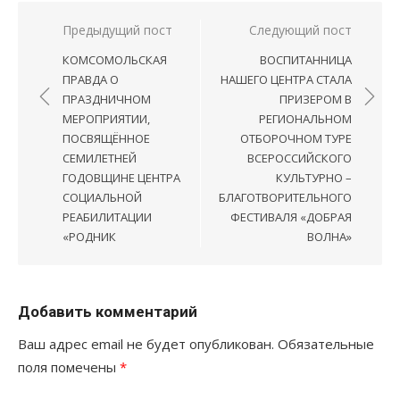
Навигация
Предыдущий пост
Следующий пост
по
КОМСОМОЛЬСКАЯ
ВОСПИТАННИЦА
записям
ПРАВДА О
НАШЕГО ЦЕНТРА СТАЛА
ПРАЗДНИЧНОМ
ПРИЗЕРОМ В
МЕРОПРИЯТИИ,
РЕГИОНАЛЬНОМ
ПОСВЯЩЁННОЕ
ОТБОРОЧНОМ ТУРЕ
СЕМИЛЕТНЕЙ
ВСЕРОССИЙСКОГО
ГОДОВЩИНЕ ЦЕНТРА
КУЛЬТУРНО –
СОЦИАЛЬНОЙ
БЛАГОТВОРИТЕЛЬНОГО
РЕАБИЛИТАЦИИ
ФЕСТИВАЛЯ «ДОБРАЯ
«РОДНИК
ВОЛНА»
Добавить комментарий
Ваш адрес email не будет опубликован.
Обязательные
поля помечены
*