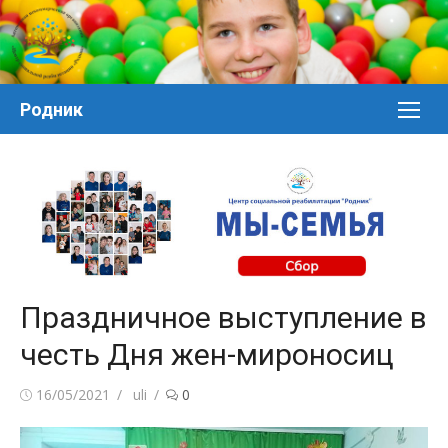
Перейти
к
контенту
Родник
Праздничное выступление в
честь Дня жен-мироносиц
Posted
Author
16/05/2021
uli
0
on