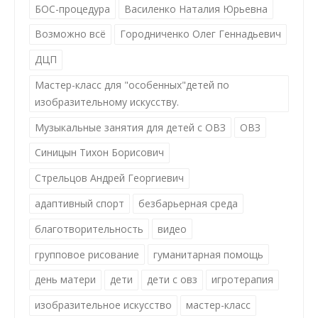
БОС-процедура
Василенко Наталия Юрьевна
Возможно всё
Городниченко Олег Геннадьевич
ДЦП
Мастер-класс для "особенных"детей по
изобразительному искусству.
Музыкальные занятия для детей с ОВЗ
ОВЗ
Синицын Тихон Борисович
Стрельцов Андрей Георгиевич
адаптивный спорт
безбарьерная среда
благотворительность
видео
групповое рисование
гуманитарная помощь
день матери
дети
дети с овз
игротерапия
изобразительное искусство
мастер-класс