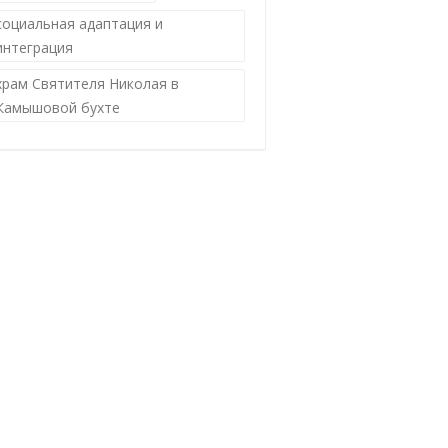
социальная адаптация и
интеграция
храм Святителя Николая в
Камышовой бухте