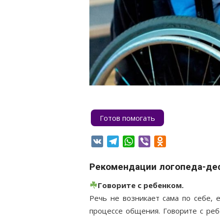
Готов помогать
VK
Telegram
WhatsApp
Viber
Odnoklassniki
Рекомендации логопеда-деф
Говорите с ребенком.
Речь не возникает сама по себе, 
процессе общения. Говорите с ре