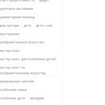
благотворительность
видео
групповое рисование
гуманитарная помощь
день матери
дети
дети с овз
игротерапия
изобразительное искусство
мастер-класс
мастер-класс для особенных детей
мастер-класс по
изобразительному искусству
музыкальные занятия
особенная семья
особенные дети
праздник