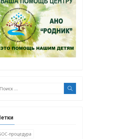
оиск:
Поиск
етки
БОС-процедура