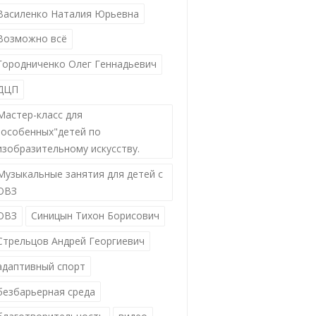
Василенко Наталия Юрьевна
Возможно всё
Городниченко Олег Геннадьевич
ДЦП
Мастер-класс для
"особенных"детей по
изобразительному искусству.
Музыкальные занятия для детей с
ОВЗ
ОВЗ
Синицын Тихон Борисович
Стрельцов Андрей Георгиевич
адаптивный спорт
безбарьерная среда