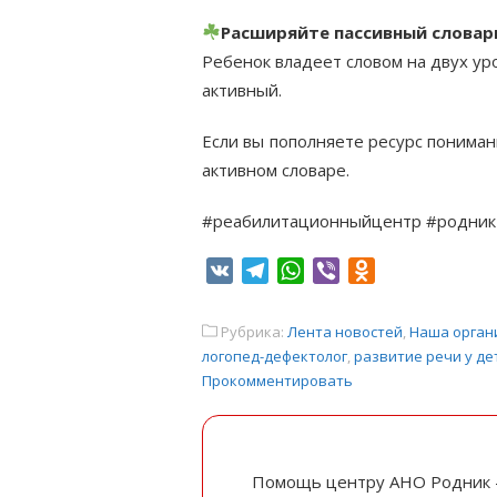
Расширяйте пассивный словар
Ребенок владеет словом на двух уро
активный.
Если вы пополняете ресурс понима
активном словаре.
#реабилитационныйцентр #родник
VK
Telegram
WhatsApp
Viber
Odnoklassniki
Рубрика:
Лента новостей
,
Наша орган
логопед-дефектолог
,
развитие речи у де
Прокомментировать
Помощь центру АНО Родник 