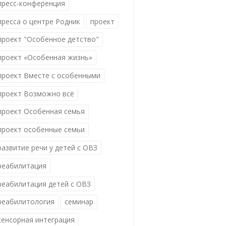
пресс-конференция
пресса о центре Родник
проект
проект "Особенное детство"
проект «Особенная жизнь»
проект Вместе с особенными
проект Возможно всё
проект Особенная семья
проект особенные семьи
развитие речи у детей с ОВЗ
реабилитация
реабилитация детей с ОВЗ
реабилитология
семинар
сенсорная интеграция