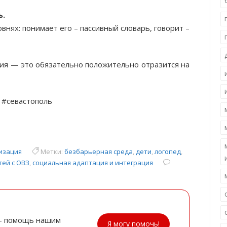
ь.
внях: понимает его – пассивный словарь, говорит –
ния — это обязательно положительно отразится на
 #севастополь
изация
Метки:
безбарьерная среда
,
дети
,
логопед
,
тей с ОВЗ
,
социальная адаптация и интеграция
- помощь нашим
Я могу помочь!