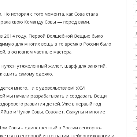
 Но история с того момента, как Сова стала
брала свою Команду Совы — перед вами.
 в 2014 году. Первой Волшебной Вещью было
димую для многих вещь в то время в России было
ей, в основном частные мастера.
– нужен утяжеленный жилет, шарф для занятий,
ак сшить самому одеяло.
идется много… и с удовольствием! УХУ!
ей мы начали разрабатывать и создавать Вещи
здорового развития детей. Уже в первый год
Яйцо и Чулок Совы, Соволет, Скакуны и многие
Дом Совы – единственный в России сенсорно-
уется в сенсорной интеграции, нейропсихологии и