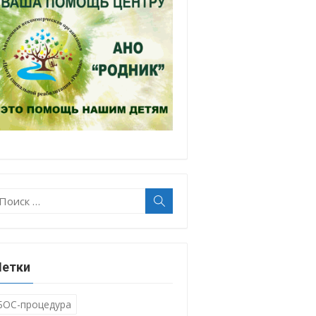
оиск:
Поиск
етки
БОС-процедура