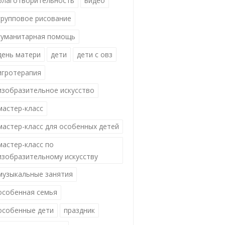
благотворительность
видео
групповое рисование
гуманитарная помощь
день матери
дети
дети с овз
игротерапия
изобразительное искусство
мастер-класс
мастер-класс для особенных детей
мастер-класс по
изобразительному искусству
музыкальные занятия
особенная семья
особенные дети
праздник