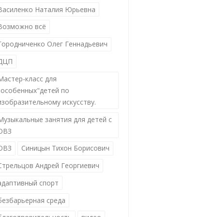
Василенко Наталия Юрьевна
Возможно всё
Городниченко Олег Геннадьевич
ДЦП
Мастер-класс для
"особенных"детей по
изобразительному искусству.
Музыкальные занятия для детей с
ОВЗ
ОВЗ
Синицын Тихон Борисович
Стрельцов Андрей Георгиевич
адаптивный спорт
безбарьерная среда