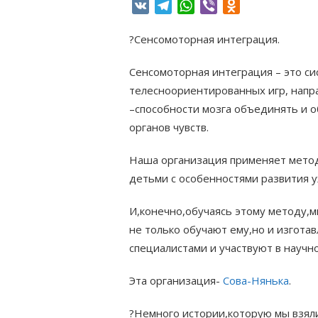
VK
Telegram
WhatsApp
Viber
Odnoklassniki
?Сенсомоторная интеграция.
Сенсомоторная интеграция – это с
телесноориентированных игр, напр
–способности мозга объединять и 
органов чувств.
Наша организация применяет метод
детьми с особенностями развития у
И,конечно,обучаясь этому методу,
не только обучают ему,но и изгот
специалистами и участвуют в научн
Эта организация-
Сова-Нянька
.
?Немного истории,которую мы взяли