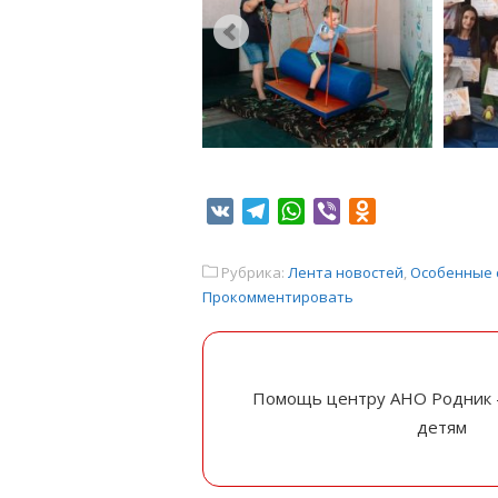
VK
Telegram
WhatsApp
Viber
Odnoklassniki
Рубрика:
Лента новостей
,
Особенные 
Прокомментировать
Помощь центру АНО Родник 
детям