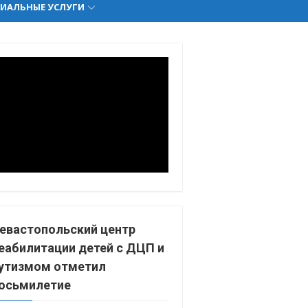
ИАЛЬНЫЕ УСЛУГИ
евастопольский центр
еабилитации детей с ДЦП и
утизмом отметил
осьмилетие