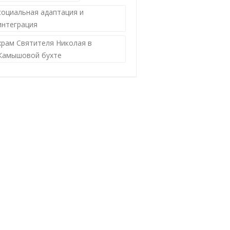
социальная адаптация и
интеграция
храм Святителя Николая в
Камышовой бухте