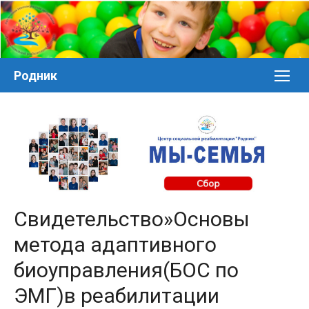
Перейти
к
контенту
Родник
Свидетельство»Основы
метода адаптивного
биоуправления(БОС по
ЭМГ)в реабилитации