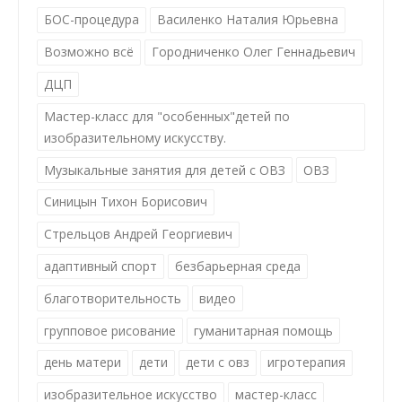
БОС-процедура
Василенко Наталия Юрьевна
Возможно всё
Городниченко Олег Геннадьевич
ДЦП
Мастер-класс для "особенных"детей по
изобразительному искусству.
Музыкальные занятия для детей с ОВЗ
ОВЗ
Синицын Тихон Борисович
Стрельцов Андрей Георгиевич
адаптивный спорт
безбарьерная среда
благотворительность
видео
групповое рисование
гуманитарная помощь
день матери
дети
дети с овз
игротерапия
изобразительное искусство
мастер-класс