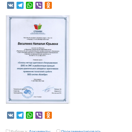
VK
Telegram
WhatsApp
Viber
Odnoklassniki
VK
Telegram
WhatsApp
Viber
Odnoklassniki
Рубрика:
Документы
Прокомментировать