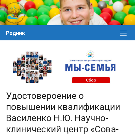
Перейти
к
контенту
Родник
Удостовероение о
повышении квалификации
Василенко Н.Ю. Научно-
клинический центр «Сова-