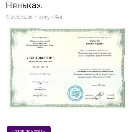
Нянька».
Posted
Author
21/03/2026
asmy
0
on
Готов помогать