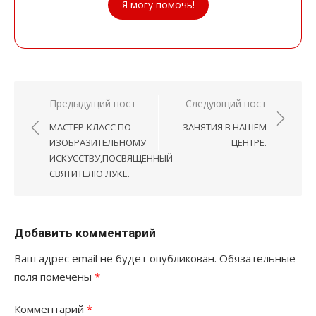
Я могу помочь!
Навигация
Предыдущий пост
Следующий пост
по
МАСТЕР-КЛАСС ПО
ЗАНЯТИЯ В НАШЕМ
записям
ИЗОБРАЗИТЕЛЬНОМУ
ЦЕНТРЕ.
ИСКУССТВУ,ПОСВЯЩЕННЫЙ
СВЯТИТЕЛЮ ЛУКЕ.
Добавить комментарий
Ваш адрес email не будет опубликован.
Обязательные
поля помечены
*
Комментарий
*