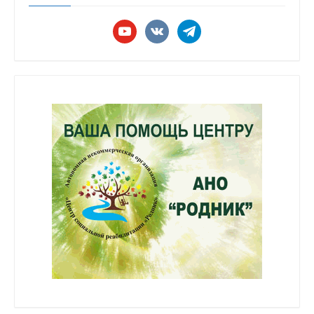
youtube
vkontakte
telegram