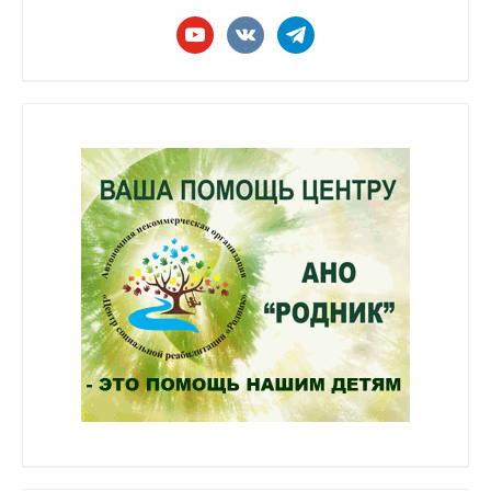
youtube
vkontakte
telegram