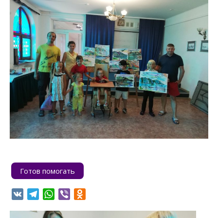
Готов помогать
VK
Telegram
WhatsApp
Viber
Odnoklassniki