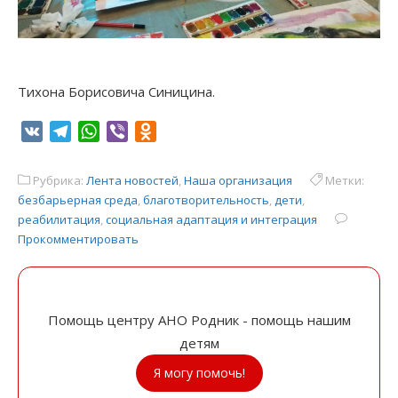
Тихона Борисовича Синицина.
VK
Telegram
WhatsApp
Viber
Odnoklassniki
Рубрика:
Лента новостей
,
Наша организация
Метки:
безбарьерная среда
,
благотворительность
,
дети
,
реабилитация
,
социальная адаптация и интеграция
Прокомментировать
Помощь центру АНО Родник - помощь нашим
детям
Я могу помочь!