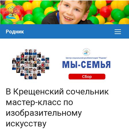
Перейти
к
контенту
Родник
В Крещенский сочельник
мастер-класс по
изобразительному
искусству