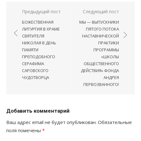
Навигация
Предыдущий пост
Следующий пост
по
БОЖЕСТВЕННАЯ
МЫ — ВЫПУСКНИКИ
записям
ЛИТУРГИЯ В ХРАМЕ
ПЯТОГО ПОТОКА
СВЯТИТЕЛЯ
НАСТАВНИЧЕСКОЙ
НИКОЛАЯ В ДЕНЬ
ПРАКТИКИ
ПАМЯТИ
ПРОГРАММЫ
ПРЕПОДОБНОГО
«ШКОЛЫ
СЕРАФИМА
ОБЩЕСТВЕННОГО
САРОВСКОГО
ДЕЙСТВИЯ» ФОНДА
ЧУДОТВОРЦА
АНДРЕЯ
ПЕРВОЗВАННОГО!
Добавить комментарий
Ваш адрес email не будет опубликован.
Обязательные
поля помечены
*