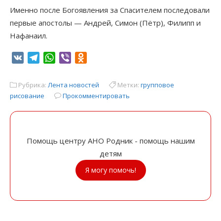
Именно после Богоявления за Спасителем последовали
первые апостолы — Андрей, Симон (Пётр), Филипп и
Нафанаил.
VK
Telegram
WhatsApp
Viber
Odnoklassniki
Рубрика:
Лента новостей
Метки:
групповое
рисование
Прокомментировать
Помощь центру АНО Родник - помощь нашим
детям
Я могу помочь!