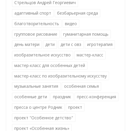
Стрельцов Андрей Георгиевич
адаптивный спорт
безбарьерная среда
благотворительность
видео
групповое рисование
гуманитарная помощь
день матери
дети
дети с овз
игротерапия
изобразительное искусство
мастер-класс
мастер-класс для особенных детей
мастер-класс по изобразительному искусству
музыкальные занятия
особенная семья
особенные дети
праздник
пресс-конференция
пресса о центре Родник
проект
проект "Особенное детство"
проект «Особенная жизнь»