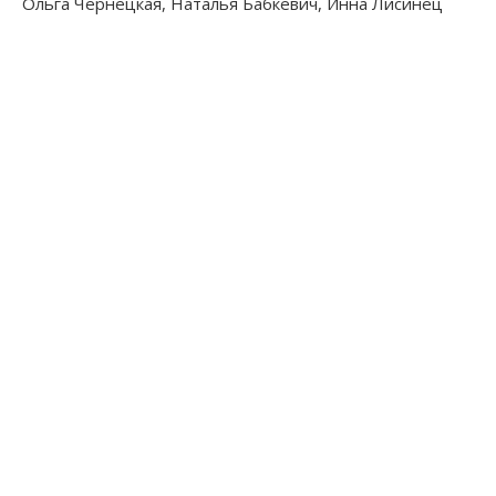
Ольга Чернецкая, Наталья Бабкевич, Инна Лисинец