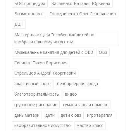
БОС-процедура
Василенко Наталия Юрьевна
Возможно всё
Городниченко Олег Геннадьевич
ДЦП
Мастер-класс для "особенных"детей по
изобразительному искусству.
Музыкальные занятия для детей с ОВЗ
ОВЗ
Синицын Тихон Борисович
Стрельцов Андрей Георгиевич
адаптивный спорт
безбарьерная среда
благотворительность
видео
групповое рисование
гуманитарная помощь
день матери
дети
дети с овз
игротерапия
изобразительное искусство
мастер-класс