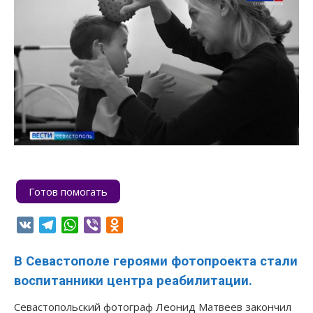
Готов помогать
VK
Telegram
WhatsApp
Viber
Odnoklassniki
В Севастополе героями фотопроекта стали
воспитанники центра реабилитации.
Севастопольский фотограф Леонид Матвеев закончил