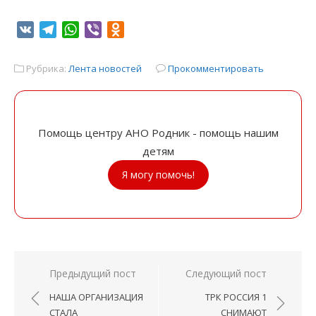
VK
Telegram
WhatsApp
Viber
Odnoklassniki
Рубрика:
Лента новостей
Прокомментировать
Помощь центру АНО Родник - помощь нашим
детям
Я могу помочь!
Навигация
Предыдущий пост
Следующий пост
по
НАША ОРГАНИЗАЦИЯ
ТРК РОССИЯ 1
записям
СТАЛА
СНИМАЮТ