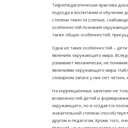
Тифлопедагогическая практика до
подхода в воспитании и обучении 
степени тяжести (слепые, слабовид
особенностей познания окружающег
также общих особенностей, присущ
Одна из таких особенностей – дети
явлениях окружающего мира. Вследс
усваивают механически, не понимая 
явлениями окружающего мира. Набл
словарном запасе у них нет чётких,
На коррекционных занятиях не тол
возможностей детей и формировани
окружающего, но и создаётся поло
значительной степени способствует
другом и педагогом. Кроме того, он
явлений, но и непосредственными у