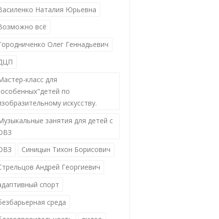
Василенко Наталия Юрьевна
Возможно всё
Городниченко Олег Геннадьевич
ДЦП
Мастер-класс для
"особенных"детей по
изобразительному искусству.
Музыкальные занятия для детей с
ОВЗ
ОВЗ
Синицын Тихон Борисович
Стрельцов Андрей Георгиевич
адаптивный спорт
безбарьерная среда