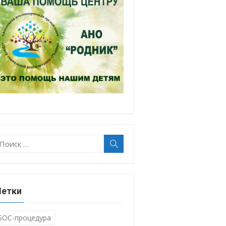
оиск:
Поиск
етки
БОС-процедура