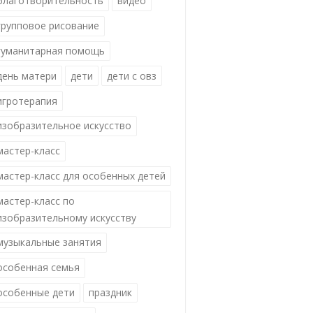
благотворительность
видео
групповое рисование
гуманитарная помощь
день матери
дети
дети с овз
игротерапия
изобразительное искусство
мастер-класс
мастер-класс для особенных детей
мастер-класс по
изобразительному искусству
музыкальные занятия
особенная семья
особенные дети
праздник