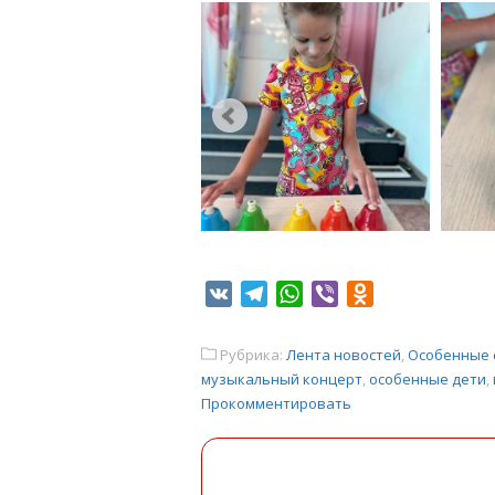
VK
Telegram
WhatsApp
Viber
Odnoklassniki
Рубрика:
Лента новостей
,
Особенные 
музыкальный концерт
,
особенные дети
,
Прокомментировать