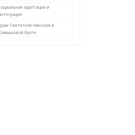
социальная адаптация и
интеграция
храм Святителя Николая в
Камышовой бухте