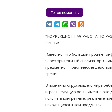
Готов помогать
VK
Telegram
WhatsApp
Viber
Odnoklassniki
?КОРРЕКЦИОННАЯ РАБОТА ПО РА
ЗРЕНИЯ.
Известно, что больший процент ин
через зрительный анализатор. С са
предметно – практические действия
зрения.
В познании окружающего мира ребё
играет ведущую роль. Именно оно 
получить конкретные, реальные пр
находящихся в нём предметах.