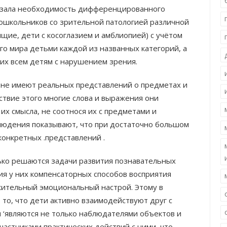
казала необходимость дифференцированного
дошкольников со зрительной патологией различной
ящие, дети с косоглазием и амблиопией) с учётом
о мира детьми каждой из названных категорий, а
их всем детям с нарушением зрения.
 не имеют реальных представлений о предметах и
твие этого многие слова и выражения они
их смысла, не соотнося их с предметами и
юдения показывают, что при достаточно большом
 конкретных .представлений .
ько решаются задачи развития познавательных
я у них компенсаторных способов восприятия
жительный эмоциональный настрой. Этому в
 то, что дети активно взаимодействуют друг с
и ‘являются не только наблюдателями объектов и
частниками практических действий с ними, что