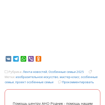
VK
Telegram
WhatsApp
Viber
Odnoklassniki
Рубрика:
Лента новостей
,
Особенные семьи 2025
Метки:
изобразительное искусство
,
мастер-класс
,
особенные
семьи
,
проект особенные семьи
Прокомментировать
Помощь центру АНО Родник - помощь нашим